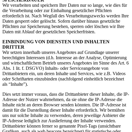
Wir verarbeiten und speichern Ihre Daten nur so lange, wie dies für
die Verarbeitung oder zur Einhaltung gesetzlicher Pflichten
erforderlich ist. Nach Wegfall des Verarbeitungszwecks werden Ihre
Daten gesperrt oder gelöscht. Sofern darüber hinaus gesetzliche
Pflichten zur Speicherung bestehen, sperren oder löschen wir Ihre
Daten mit Ablauf der gesetzlichen Speicherfristen.
EINBINDUNG VON DIENSTEN UND INHALTEN
DRITTER
Wir setzen innerhalb unseres Angebotes auf Grundlage unserer
berechtigten Interessen (d.h. Interesse an der Analyse, Optimierung
und wirtschaftlichem Betrieb unseres Angebotes im Sinne des Art. 6
Abs. 1 lit. f. DSGVO) Inhalts- oder Serviceangebote von
Drittanbietern ein, um deren Inhalte und Services, wie z.B. Videos
oder Schriftarten einzubinden (nachfolgend einheitlich bezeichnet
als “Inhalte”).
Dies setzt immer voraus, dass die Drittanbieter dieser Inhalte, die IP-
Adresse der Nutzer wahrnehmen, da sie ohne die IP-Adresse die
Inhalte nicht an deren Browser senden könnten. Die IP-Adresse ist
damit für die Darstellung dieser Inhalte erforderlich. Wir bemühen
uns nur solche Inhalte zu verwenden, deren jeweilige Anbieter die
IP-Adresse lediglich zur Auslieferung der Inhalte verwenden.
Drittanbieter können ferner so genannte Pixel-Tags (unsichtbare
Grafiken, auch als web beacons bezeichnet) für statistische oder