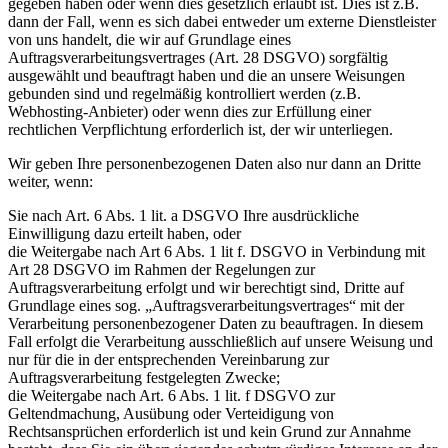
gegeben haben oder wenn dies gesetzlich erlaubt ist. Dies ist z.B.
dann der Fall, wenn es sich dabei entweder um externe Dienstleister
von uns handelt, die wir auf Grundlage eines
Auftragsverarbeitungsvertrages (Art. 28 DSGVO) sorgfältig
ausgewählt und beauftragt haben und die an unsere Weisungen
gebunden sind und regelmäßig kontrolliert werden (z.B.
Webhosting-Anbieter) oder wenn dies zur Erfüllung einer
rechtlichen Verpflichtung erforderlich ist, der wir unterliegen.
Wir geben Ihre personenbezogenen Daten also nur dann an Dritte
weiter, wenn:
Sie nach Art. 6 Abs. 1 lit. a DSGVO Ihre ausdrückliche
Einwilligung dazu erteilt haben, oder
die Weitergabe nach Art 6 Abs. 1 lit f. DSGVO in Verbindung mit
Art 28 DSGVO im Rahmen der Regelungen zur
Auftragsverarbeitung erfolgt und wir berechtigt sind, Dritte auf
Grundlage eines sog. „Auftragsverarbeitungsvertrages“ mit der
Verarbeitung personenbezogener Daten zu beauftragen. In diesem
Fall erfolgt die Verarbeitung ausschließlich auf unsere Weisung und
nur für die in der entsprechenden Vereinbarung zur
Auftragsverarbeitung festgelegten Zwecke;
die Weitergabe nach Art. 6 Abs. 1 lit. f DSGVO zur
Geltendmachung, Ausübung oder Verteidigung von
Rechtsansprüchen erforderlich ist und kein Grund zur Annahme