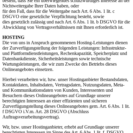
besteht, dass Sie ein überwiegendes schutzwürdiges Interesse an der
Nichtweitergabe Ihrer Daten haben, oder
für den Fall, dass für die Weitergabe nach Art. 6 Abs. 1 lit. c
DSGVO eine gesetzliche Verpflichtung besteht, sowie
dies gesetzlich zulässig und nach Art. 6 Abs. 1 lit. b DSGVO für die
Abwicklung von Vertragsverhältnissen mit Ihnen erforderlich ist.
HOSTING
Die von uns in Anspruch genommenen Hosting-Leistungen dienen
der Zurverfügungstellung der folgenden Leistungen: Infrastruktur-
und Plattformdienstleistungen, Rechenkapazität, Speicherplatz und
Datenbankdienste, Sicherheitsleistungen sowie technische
Wartungsleistungen, die wir zum Zwecke des Betriebs dieses
Onlineangebotes einsetzen.
Hierbei verarbeiten wir, bzw. unser Hostinganbieter Bestandsdaten,
Kontaktdaten, Inhaltsdaten, Vertragsdaten, Nutzungsdaten, Meta-
und Kommunikationsdaten von Kunden, Interessenten und
Besuchern dieses Onlineangebotes auf Grundlage unserer
berechtigten Interessen an einer effizienten und sicheren
Zurverfügungstellung dieses Onlineangebotes gem. Art. 6 Abs. 1 lit.
f DSGVO i.V.m. Art. 28 DSGVO (Abschluss
Auftragsverarbeitungsvertrag).
Wir, bzw. unser Hostinganbieter, erhebt auf Grundlage unserer
berechtigten Interessen im Sinne des Art. 6 Abs. 1 lit. f. DSGVO